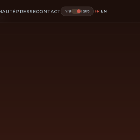
NAUTÉ
PRESSE
CONTACT
FR
EN
Ni'a
Raro
on.