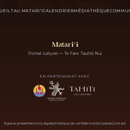
25 — Retour en images
UEIL
TAU MATARI’I
CALENDRIER
MÉDIATHÈQUE
COMMU
i Niʻa 2025 : cérémonies, ateliers, moments de transmissi
Matariʻi
Portail culturel — Te Fare Tauhiti Nui
EN PARTENARIAT AVEC
Espace presse
Mentions légales
Politique de confidentialité
Cookies
Contact