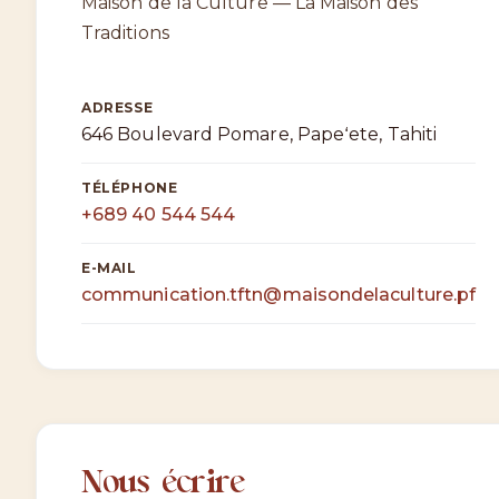
Maison de la Culture — La Maison des
Traditions
ADRESSE
646 Boulevard Pomare, Papeʻete, Tahiti
TÉLÉPHONE
+689 40 544 544
E-MAIL
communication.tftn@maisondelaculture.pf
Nous écrire