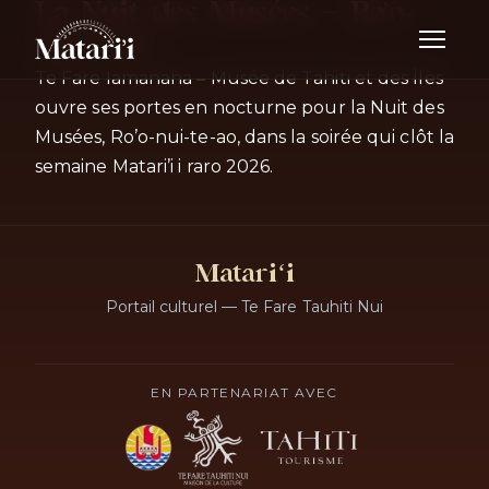
La Nuit des Musées — Ro’o-
nui-te-ao
Te Fare Iamanaha – Musée de Tahiti et des Îles
ouvre ses portes en nocturne pour la Nuit des
Musées, Ro’o-nui-te-ao, dans la soirée qui clôt la
semaine Matari’i i raro 2026.
Matariʻi
Portail culturel — Te Fare Tauhiti Nui
EN PARTENARIAT AVEC