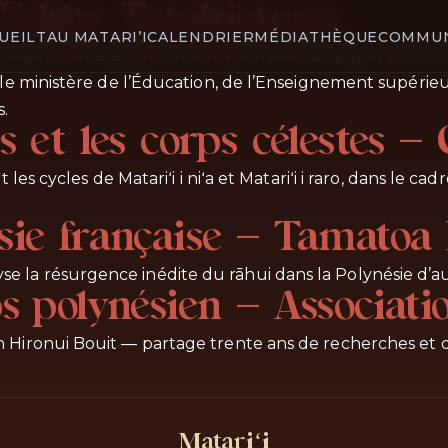
 Edgar Tetahiotupa
UEIL
TAU MATARI’I
CALENDRIER
MÉDIATHÈQUE
COMMU
és à la célébration de Matariʻi i raro 2026 par une réfl
 le ministère de l’Éducation, de l’Enseignement supérieu
s.
s et les corps célestes —
les cycles de Matariʻi i niʻa et Matariʻi i raro, dans le ca
ésie française — Tamato
 la résurgence inédite du rāhui dans la Polynésie d’au
ps polynésien — Associat
 Hironui Bouit — partage trente ans de recherches et de
Matariʻi