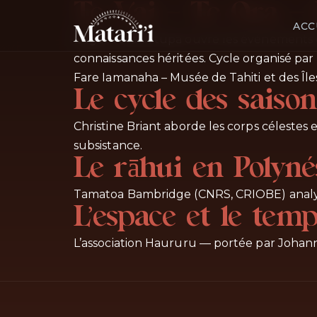
Te Vai – Te Ora —
ACC
Edgar Tetahiotupa ouvre les événements dédi
connaissances héritées. Cycle organisé par
Fare Iamanaha – Musée de Tahiti et des Île
Le cycle des saison
Christine Briant aborde les corps célestes et 
subsistance.
Le rāhui en Polyn
Tamatoa Bambridge (CNRS, CRIOBE) analyse
L’espace et le tem
L’association Haururu — portée par Johann