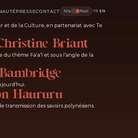
NAUTÉ
PRESSE
CONTACT
FR
EN
Ni'a
Raro
exion sur le sens et l’usage des
r et de la Culture, en partenariat avec Te
 Christine Briant
dre du thème Faʻaʻī et sous l’angle de la
a Bambridge
jourd’hui.
ion Haururu
 transmission des savoirs polynésiens.