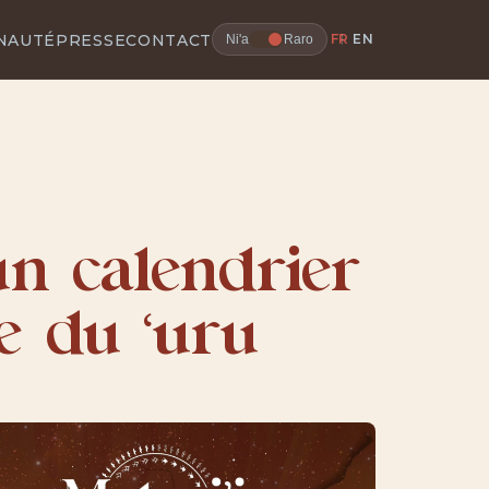
NAUTÉ
PRESSE
CONTACT
FR
EN
Ni'a
Raro
un calendrier
le du ‘uru