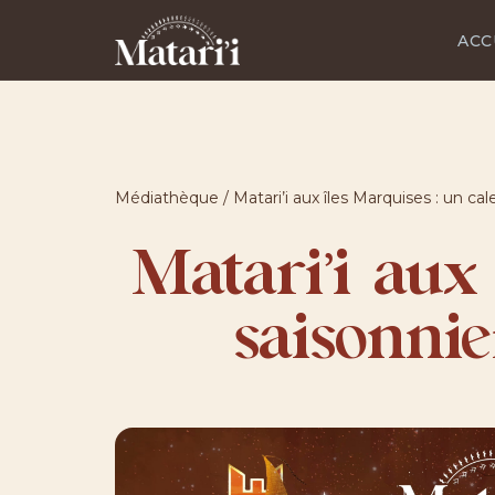
ACC
Médiathèque
/
Matari’i aux îles Marquises : un cal
Matari’i aux
saisonnie