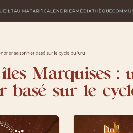
UEIL
TAU MATARI’I
CALENDRIER
MÉDIATHÈQUE
COMMU
endrier saisonnier basé sur le cycle du ‘uru
 îles Marquises : 
r basé sur le cyc